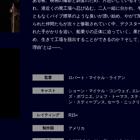
ある夜、映画の撮影と調査のため、片思いしているオ
れ、港近くの廃工場へ忍び込む。二人一組に分かれ、
ともなくパイプ煙草のような臭いが漂い始め、やがて
られた仲間たちが次々と惨殺されていく中、デクスタ
れた手がかりを追い、船乗りの正体に迫っていく。果
め、生きて工場を脱出することができるのか？そして
理由”とは――。
監督
ロバート・マイケル・ライアン
キャスト
ショーン・マイケル・コンウェイ, エレ
ズ・ボワニエ, ジェフ・トーマス, ス
ン・スティーブンス, セーラ・ニック
レイティング
R15+
制作国
アメリカ