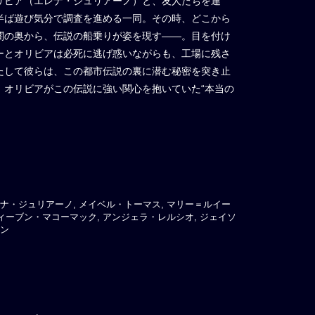
リビア（エレナ・ジュリアーノ）と、友人たちを連
半ば遊び気分で調査を進める一同。その時、どこから
闇の奥から、伝説の船乗りが姿を現す――。目を付け
ーとオリビアは必死に逃げ惑いながらも、工場に残さ
たして彼らは、この都市伝説の裏に潜む秘密を突き止
、オリビアがこの伝説に強い関心を抱いていた“本当の
ナ・ジュリアーノ, メイベル・トーマス, マリー＝ルイー
ティーブン・マコーマック, アンジェラ・レルシオ, ジェイソ
リン