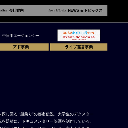
utline
会社案内
News & Topics
NEWS & トピックス
中日本エージェンシー
アド事業
ライブ運営事業
探し回る “船乗り”の都市伝説。大学生のデクスター
説を題材に、ドキュメンタリー映画を制作している。