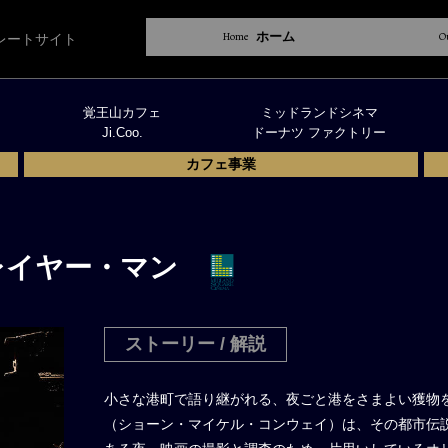
Home
ホーム
O
レートサイト
覚王山カフェ
ミッドランドシネマ
Ji.Coo.
ドーナツ ファクトリー
カフェ事業
レイヤー・マン
ストーリー / 解説
小さな港町で語り継がれる、夜ごと港をさまよい獲物を
（ショーン・マイケル・コンウェイ）は、その都市伝