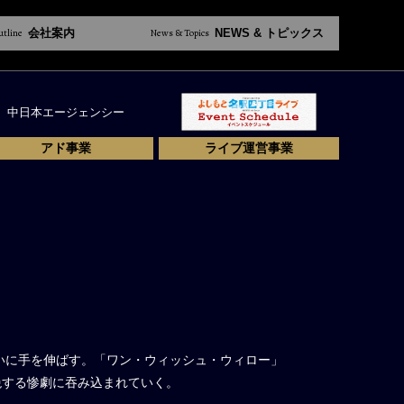
utline
会社案内
News & Topics
NEWS & トピックス
中日本エージェンシー
アド事業
ライブ運営事業
いに手を伸ばす。「ワン・ウィッシュ・ウィロー」
絶する惨劇に吞み込まれていく。