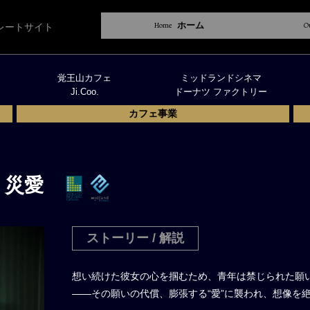
Home
ホーム
O
レートサイト
覚王山カフェ
ミッドランドシネマ
Ji.Coo.
ドーナツ ファクトリー
カフェ事業
 災愛
ストーリー / 解説
想い続けた彼女の心を掴むため、青年は禁じられた願
——その願いの代償、膨張する“愛”に襲われ、想像を