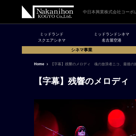
中日本興業株式会社コーポ
ミッドランド
ミッドランドシネマ
スクエアシネマ
名古屋空港
シネマ事業
Home
【字幕】残響のメロディ 魂の放浪者ニコ、最後の
【字幕】残響のメロディ