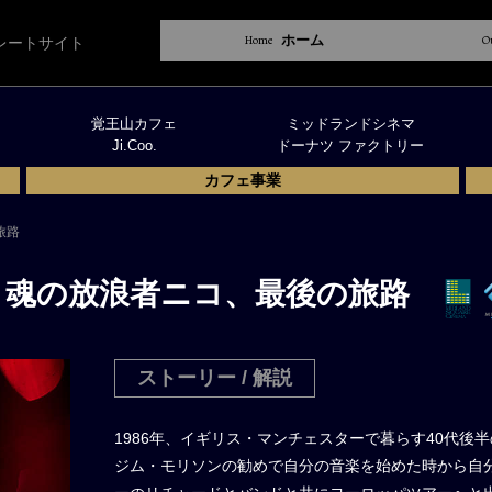
Home
ホーム
O
レートサイト
覚王山カフェ
ミッドランドシネマ
Ji.Coo.
ドーナツ ファクトリー
カフェ事業
旅路
 魂の放浪者ニコ、最後の旅路
ストーリー / 解説
1986年、イギリス・マンチェスターで暮らす40代後
ジム・モリソンの勧めで自分の音楽を始めた時から自