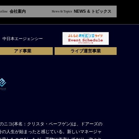
utline
会社案内
News & Topics
NEWS & トピックス
中日本エージェンシー
アド事業
ライブ運営事業
半のニコ(本名：クリスタ・ペーフゲン)は、ドアーズの
分の人生が始まったと感じている。新しいマネージャ