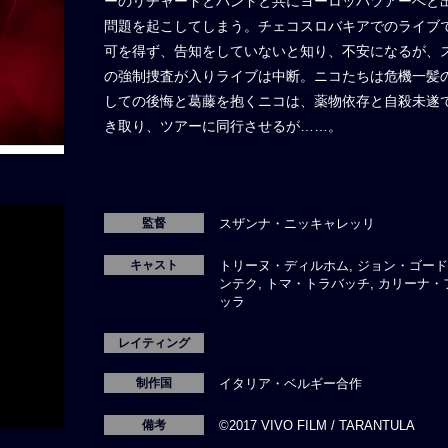
ーのリチャードとバンドと共にヨーロッパツアーへと
問題を起こしてしまう。チェコスロバキアでのライブ
可を得ず、告知をしていないと知り、不安になるが、
の強制捜査が入りライブは中断。ニコたちは危機一髪
しての後悔と葛藤を抱くニコは、薬物依存と自殺未遂
き取り、ツアーに同行させるが……。
監督
スザンナ・ニッキャレッリ
キャスト
トリーヌ・ディルホム, ジョン・ゴード
ンテク, トマ・トラバッチ, カリーナ
ッラ
レイティング
制作国
イタリア・ベルギー合作
備考
©2017 VIVO FILM / TARANTULA