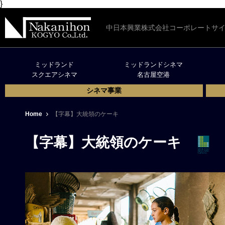
}
中日本興業株式会社コーポレートサ
ミッドランド
ミッドランドシネマ
スクエアシネマ
名古屋空港
シネマ事業
Home
【字幕】大統領のケーキ
【字幕】大統領のケーキ