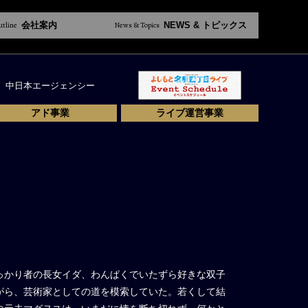
utline
会社案内
News & Topics
NEWS & トピックス
中日本エージェンシー
アド事業
ライブ運営事業
っかり者の長女イダ、わんぱくでいたずら好きな双子
がら、芸術家としての道を模索していた。若くして結