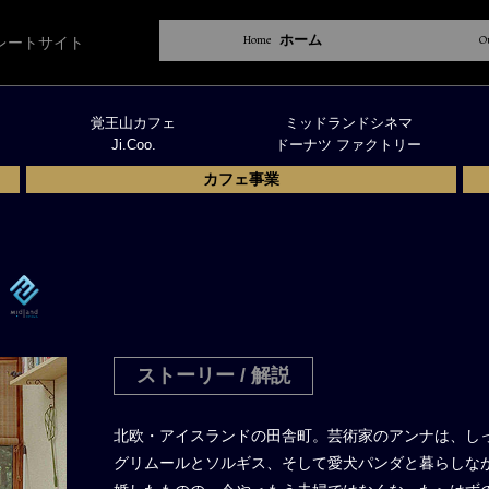
Home
ホーム
O
レートサイト
覚王山カフェ
ミッドランドシネマ
Ji.Coo.
ドーナツ ファクトリー
カフェ事業
ストーリー / 解説
北欧・アイスランドの田舎町。芸術家のアンナは、し
グリムールとソルギス、そして愛犬パンダと暮らしな