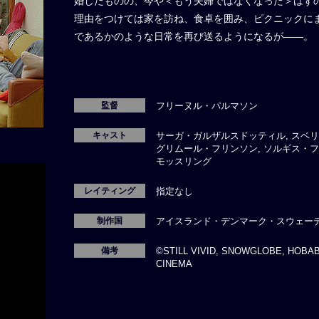
婚したものの、今や＜もう夫婦ではなくなった＞はず
理由をつけては家を訪ね、食卓を囲み、ピクニックに
であるかのような日常を再び送るようになるが――。
監督
フリーヌル・パルマソン
キャスト
サーガ・ガルザルスドッティル, スベリ
グリムール・フリンソン, ソルギス・フ
モッスリング
レイティング
指定なし
制作国
アイスランド・デンマーク・スウェー
備考
©STILL VIVID, SNOWGLOBE, HOBAB,
CINEMA