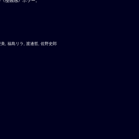
―《侵蝕感》ホラー。
美, 福島リラ, 渡邊哲, 佐野史郎