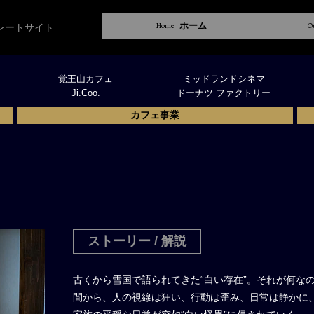
Home
ホーム
O
レートサイト
覚王山カフェ
ミッドランドシネマ
Ji.Coo.
ドーナツ ファクトリー
カフェ事業
ストーリー / 解説
古くから雪国で語られてきた“白い存在”。それが何な
間から、人の視線は狂い、行動は歪み、日常は静かに