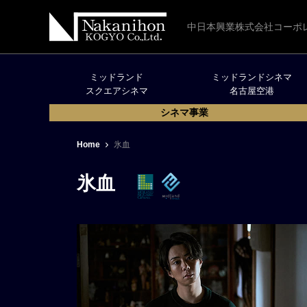
中日本興業株式会社コーポ
ミッドランド
ミッドランドシネマ
スクエアシネマ
名古屋空港
シネマ事業
Home
氷血
氷血