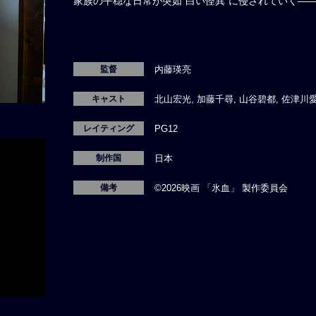
家族の平穏な日常が突如“白い怪異”に侵されていく―
監督
内藤瑛亮
キャスト
北山宏光, 加藤千尋, 山谷碧都, 佐津川愛
レイティング
PG12
制作国
日本
備考
©2026映画 「氷血」 製作委員会