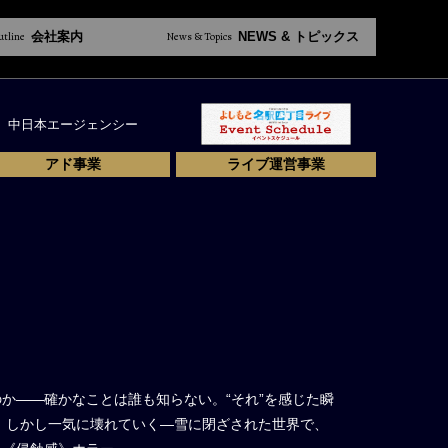
utline
会社案内
News & Topics
NEWS & トピックス
中日本エージェンシー
アド事業
ライブ運営事業
のか――確かなことは誰も知らない。“それ”を感じた瞬
、しかし一気に壊れていく―雪に閉ざされた世界で、