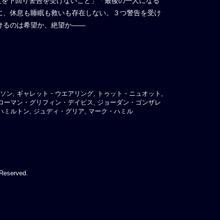
速度を下回り警告を受けないこと」「最後の一人になる
に、休息も睡眠も救いも存在しない。３つ警告を受け
けるのは希望か、絶望か——
ソン, ギャレット・ウエアリング, トゥット・ニュオット,
 ローマン・グリフィン・デイビス, ジョーダン・ゴンザレ
ハミルトン, ジュディ・グリア, マーク・ハミル
 Reserved.