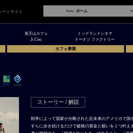
Home
ホーム
O
レートサイト
覚王山カフェ
ミッドランドシネマ
Ji.Coo.
ドーナツ ファクトリー
カフェ事業
ストーリー / 解説
戦争によって国家が分断された近未来のアメリカで国を
すらに歩き続けるだけで破格の賞金と願いを１つ叶え