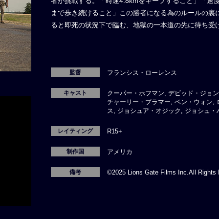
者が挑戦する。「時速4.8kmをキープすること」「
まで歩き続けること」この勝者になる為のルールの裏
ると即死の状況下で臨む、地獄の一本道の先に待ち受
監督
フランシス・ローレンス
キャスト
クーパー・ホフマン, デビッド・ジョン
チャーリー・プラマー, ベン・ウォン,
ス, ジョシュア・オジック, ジョシュ・
レイティング
R15+
制作国
アメリカ
備考
©2025 Lions Gate Films Inc.All Rights