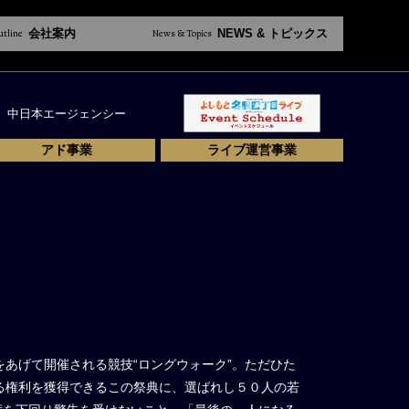
utline
会社案内
News & Topics
NEWS & トピックス
中日本エージェンシー
アド事業
ライブ運営事業
あげて開催される競技“ロングウォーク”。ただひた
る権利を獲得できるこの祭典に、選ばれし５０人の若