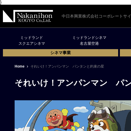
}
中日本興業株式会社コーポレートサ
ミッドランド
ミッドランドシネマ
スクエアシネマ
名古屋空港
シネマ事業
Home
それいけ！アンパンマン パンタンと約束の星
それいけ！アンパンマン パ