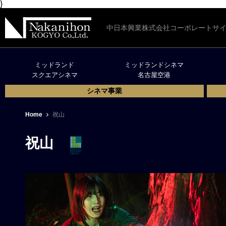
}
中日本興業株式会社コーポレートサ
ミッドランド
ミッドランドシネマ
スクエアシネマ
名古屋空港
シネマ事業
Home
祝山
祝山