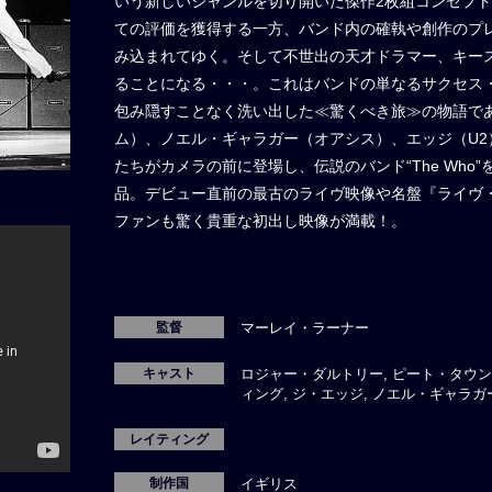
いう新しいジャンルを切り開いた傑作2枚組コンセプ
ての評価を獲得する一方、バンド内の確執や創作のプ
み込まれてゆく。そして不世出の天才ドラマー、キー
ることになる・・・。これはバンドの単なるサクセス
包み隠すことなく洗い出した≪驚くべき旅≫の物語で
ム）、ノエル・ギャラガー（オアシス）、エッジ（U
たちがカメラの前に登場し、伝説のバンド“The Wh
品。デビュー直前の最古のライヴ映像や名盤『ライヴ
ファンも驚く貴重な初出し映像が満載！。
監督
マーレイ・ラーナー
キャスト
ロジャー・ダルトリー, ピート・タウン
ィング, ジ・エッジ, ノエル・ギャラガ
レイティング
制作国
イギリス