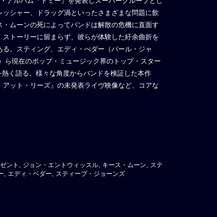
ト・アルバム『トミー』を発表しスーパーグループとし
レッシャー、ドラッグ渦といったさまざまな問題に飲
ス・ムーンの死によってバンドは解散の危機に直面す
・ストーリーに留まらず、彼らが体験した紆余曲折を
ある。スティング、エディ・べダー（パール・ジャ
2）ら現在のポップ・ミュージック界のトップ・スター
o”を熱く語る。様々な角度からバンドを検証した本作
・アット・リーズ』の未発表ライヴ映像など、コアな
ゼント, ジョン・エントウィッスル, キース・ムーン, ステ
ー, エディ・ベダー, スティーブ・ジョーンズ