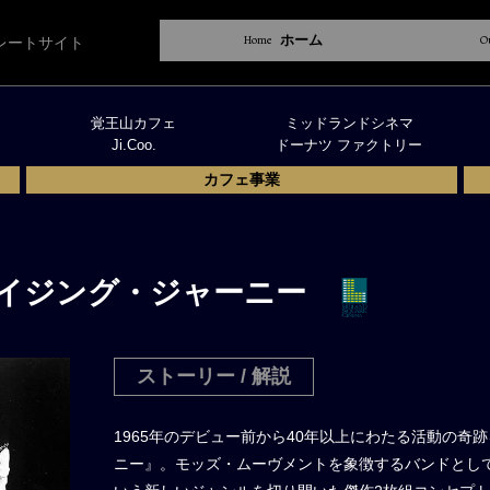
Home
ホーム
O
レートサイト
覚王山カフェ
ミッドランドシネマ
Ji.Coo.
ドーナツ ファクトリー
カフェ事業
メイジング・ジャーニー
ストーリー / 解説
1965年のデビュー前から40年以上にわたる活動の奇跡
ニー』。モッズ・ムーヴメントを象徴するバンドとして