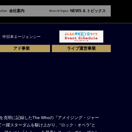
utline
会社案内
News & Topics
NEWS & トピックス
中日本エージェンシー
アド事業
ライブ運営事業
を克明に記録したThe Whoの『アメイジング・ジャー
一躍スターダムを駆け上がり、“ロック・オペラ”と