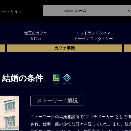
Home
ホーム
O
レートサイト
覚王山カフェ
ミッドランドシネマ
Ji.Coo.
ドーナツ ファクトリー
カフェ事業
 結婚の条件
ストーリー / 解説
ニューヨークの結婚相談所で“マッチメーカー”として
され、仕事一筋の多忙な日々を送っていた。また、彼女