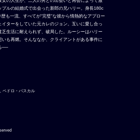
彼女の人生が、二人の男との出会いと再会によって激
プルの結婚式で出会った新郎の兄ハリー。身長180c
歴も一流、すべてが“完璧”な彼から情熱的なアプロー
ェイターをしていた元カレのジョン。互いに愛し合っ
貧乏生活に耐えられず、破局した。ルーシーはハリー
想いも再燃。そんななか、クライアントがある事件に
──
, ペドロ・パスカル
served