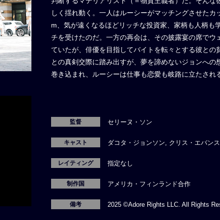
判断するマテリアリスト（＝物質主義者）だ。そんな
しく揺れ動く。一人はルーシーがマッチングさせたカッ
m、気が遠くなるほどリッチな投資家、家柄も人柄も学
チを受けたのだ。一方の再会は、その披露宴の席でウ
ていたが、俳優を目指してバイトを転々とする彼との
との真剣交際に踏み出すが、夢を諦めないジョンへの
巻き込まれ、ルーシーは仕事も恋愛も岐路に立たされる
監督
セリーヌ・ソン
キャスト
ダコタ・ジョンソン, クリス・エバンス
レイティング
指定なし
制作国
アメリカ・フィンランド合作
備考
2025 ©Adore Rights LLC. All Rights Re