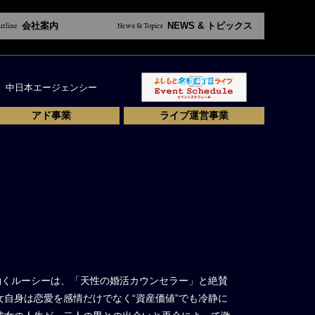
utline
会社案内
News & Topics
NEWS & トピックス
中日本エージェンシー
アド事業
ライブ運営事業
働くルーシーは、「天性の婚活カウンセラー」と絶賛
自身は恋愛を感情だけでなく“資産価値”でも冷静に