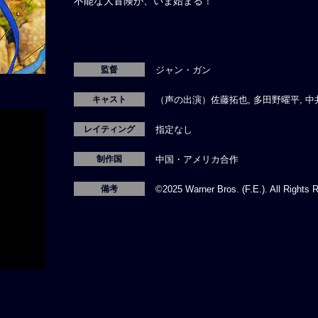
不能な大冒険が、いま始まる！
監督
ジャン・ガン
キャスト
（声の出演）佐藤拓也, 多田野曜平, 中井
レイティング
指定なし
制作国
中国・アメリカ合作
備考
©2025 Warner Bros. (F.E.). All Rights 