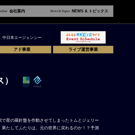
utline
会社案内
News & Topics
NEWS & トピックス
中日本エージェンシー
アド事業
ライブ運営事業
ス）
館で星の羅針盤を作動させてしまったトムとジェリー
。果たしてふたりは、元の世界に戻れるのか！？予測