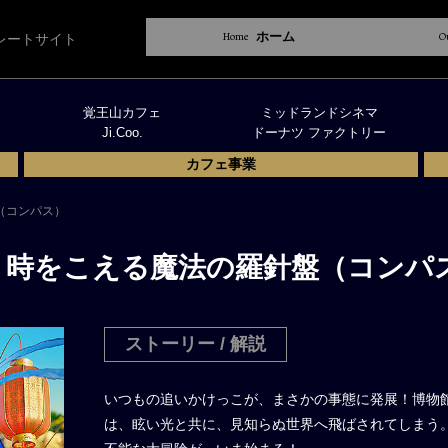
Home
ホーム
O
レートサイト
覚王山カフェ
ミッドランドシネマ
Ji.Coo.
ドーナツ ファクトリー
カフェ事業
（コンパス）
 時をこえる魔法の羅針盤（コンパ
ストーリー / 解説
いつもの追いかけっこが、まさかの事態に発展！博物
は、眩い光と共に、見知らぬ世界へ飛ばされてしまう