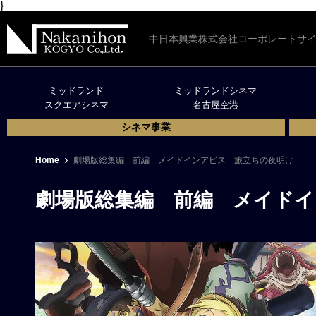
}
中日本興業株式会社コーポレートサ
ミッドランド
ミッドランドシネマ
スクエアシネマ
名古屋空港
シネマ事業
Home
劇場版総集編 前編 メイドインアビス 旅立ちの夜明け
劇場版総集編 前編 メイド