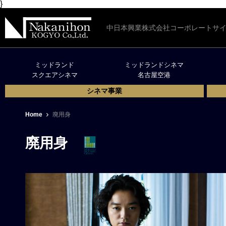
}
中日本興業株式会社コーポレートサ
ミッドランド
ミッドランドシネマ
スクエアシネマ
名古屋空港
シネマ事業
Home
廃用身
廃用身