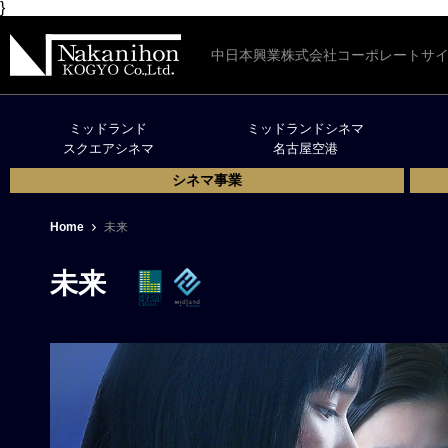
}
中日本興業株式会社コーポレートサ
ミッドランド
ミッドランドシネマ
スクエアシネマ
名古屋空港
シネマ事業
Home
未来
未来