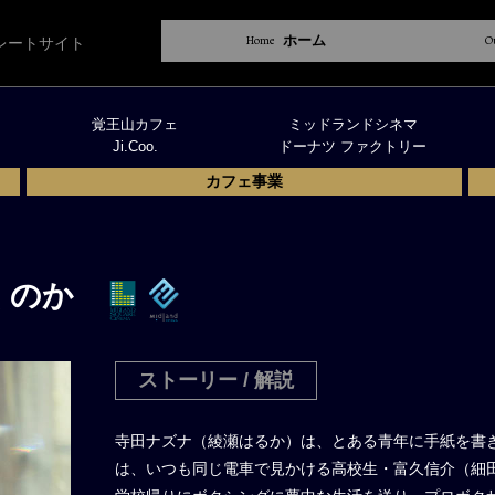
Home
ホーム
O
レートサイト
覚王山カフェ
ミッドランドシネマ
Ji.Coo.
ドーナツ ファクトリー
カフェ事業
くのか
ストーリー / 解説
寺田ナズナ（綾瀬はるか）は、とある青年に手紙を書き
は、いつも同じ電車で見かける高校生・富久信介（細