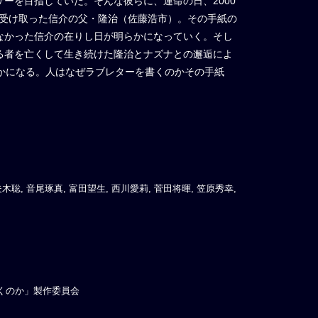
ーを目指していた。そんな彼らに、運命の日、2000
紙を受け取った信介の父・隆治（佐藤浩市）。その手紙の
なかった信介の在りし日が明らかになっていく。そし
る者を亡くして生き続けた隆治とナズナとの邂逅によ
かになる。人はなぜラブレターを書くのかその手紙
木聡, 音尾琢真, 富田望生, 西川愛莉, 菅田将暉, 笠原秀幸,
書くのか」製作委員会