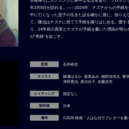
学校帰りにボクシングに夢中な生活を送り、プロボクサ
年3月8日が訪れる。――2024年、ナズナからの手
中に亡くなった息子の生きた証を確かに感じ、知りえ
て、隆治はナズナに宛てて手紙を綴りはじめる。愛す
り、24年前の真実とナズナが手紙を書いた理由が明ら
が“奇跡”を起こす。
監督
石井裕也
キャスト
綾瀬はるか, 當真あみ, 細田佳央太, 妻夫
津田寛治, 原日出子, 佐藤浩市
レイティング
指定なし
制作国
日本
備考
©2026 映画「人はなぜラブレターを