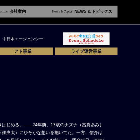
utline
会社案内
News & Topics
NEWS & トピックス
中日本エージェンシー
アド事業
ライブ運営事業
はじめる。――24年前、17歳のナズナ（當真あみ）
田佳央太）にひそかな想いを抱いてた。一方、信介は