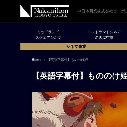
中日本興業株式会社コーポ
ミッドランド
ミッドランドシネマ
スクエアシネマ
名古屋空港
シネマ事業
Home
【英語字幕付】もののけ姫
【英語字幕付】もののけ