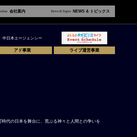
utline
会社案内
News & Topics
NEWS & トピックス
中日本エージェンシー
アド事業
ライブ運営事業
町時代の日本を舞台に、荒ぶる神々と人間との争いを