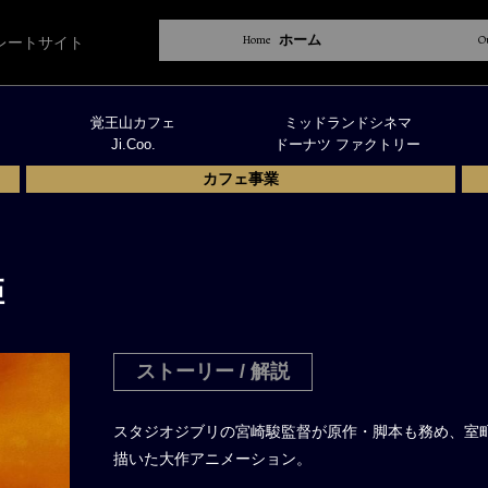
Home
ホーム
O
レートサイト
覚王山カフェ
ミッドランドシネマ
Ji.Coo.
ドーナツ ファクトリー
カフェ事業
姫
ストーリー / 解説
スタジオジブリの宮崎駿監督が原作・脚本も務め、室
描いた大作アニメーション。