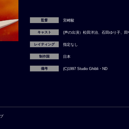
監督
宮崎駿
キャスト
(声の出演）松田洋治、石田ゆり子、
レイティング
指定なし
制作国
日本
備考
(C)1997 Studio Ghibli・ND
プ