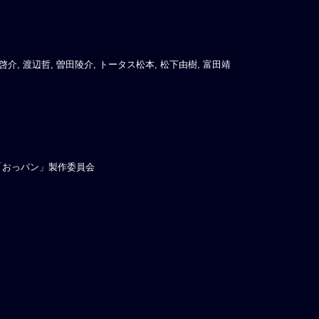
東啓介, 渡辺哲, 曽田陵介, トータス松本, 松下由樹, 富田靖
 映画「おっパン」製作委員会