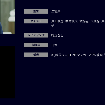
監督
二宮崇
キャスト
原田泰造, 中島颯太, 城桧吏, 大原梓, 
子
レイティング
指定なし
制作国
日本
備考
(C)練馬ジム | LINEマンガ・2025