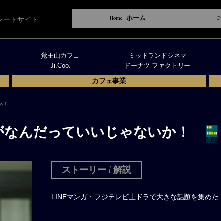
Home
ホーム
O
レートサイト
覚王山カフェ
ミッドランドシネマ
Ji.Coo.
ドーナツ ファクトリー
カフェ事業
か！
がなんだっていいじゃないか！
ストーリー / 解説
LINEマンガ・フジテレビ土ドラで大きな話題を集め