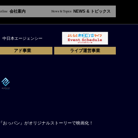
utline
会社案内
News & Topics
NEWS & トピックス
中日本エージェンシー
アド事業
ライブ運営事業
た『おっパン』がオリジナルストーリーで映画化！