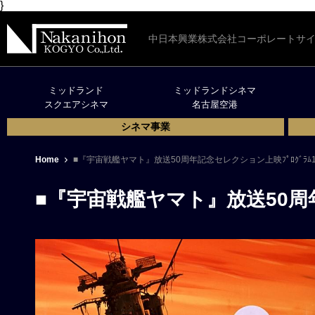
}
中日本興業株式会社コーポレートサ
ミッドランド
ミッドランドシネマ
スクエアシネマ
名古屋空港
シネマ事業
Home
■『宇宙戦艦ヤマト』放送50周年記念セレクション上映ﾌﾟﾛｸﾞﾗﾑ
■『宇宙戦艦ヤマト』放送50周年