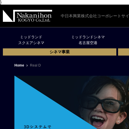
}
中日本興業株式会社コーポレートサ
ミッドランド
ミッドランドシネマ
スクエアシネマ
名古屋空港
シネマ事業
Home
Real D