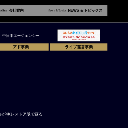
utline
会社案内
News & Topics
NEWS & トピックス
中日本エージェンシー
アド事業
ライブ運営事業
が4Kレストア版で蘇る