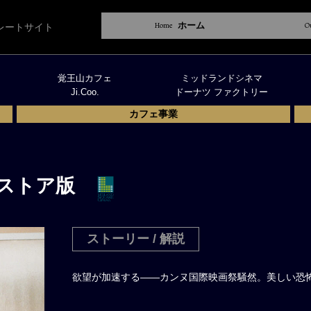
Home
ホーム
O
レートサイト
覚王山カフェ
ミッドランドシネマ
Ji.Coo.
ドーナツ ファクトリー
カフェ事業
レストア版
ストーリー / 解説
欲望が加速する――カンヌ国際映画祭騒然。美しい恐怖